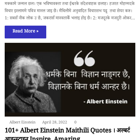
मक्कामे जन्मल छल। एक भविष्यवक्ता तथा ईश्वरके संदेशवाहक छलाह। हजरत मोहम्मदके
विचार इस्लाममे पवित्र मानल जाइ छै। मैथिलीमे अनुवादित विचारसभ पढू तथा सेयर करू।
1: सबसँ नीक लोक उ छै, जकरासँ मानवताकेँ भलाइ होइ छै। 2: मजदूरके मजदुरी ओकर…
Read More »
Albert Einstein
April 28, 2022
0
101+ Albert Einstein Maithili Quotes । अल्बर्ट