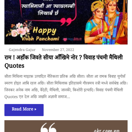
Gajendra Gajur
November 27, 2022
राम ! अहाँक जिवते सीया आँखिमे नोर ? विवाह पंचमी मैथिली
Quotes
सीता मिथिला माइटक उत्पादित नैतिकता प्रतिक अछि सीता। सीता आ रामक विवाह युगोसँ
स्मरण होइत आबि रहल अछि। सीता मिथिलाक इतिहासमे गाैरवमय स्त्री मध्ये सर्वश्रेष्ठ अछि।
जिनकर अनेक नाम अछि, वैदेही, मैथिली, जानकी, किशोरी इत्यादि। विवाह पंचमी मैथिली
Quotes एत देल अछि जखनि अज्ञानी समाज…
Read More »