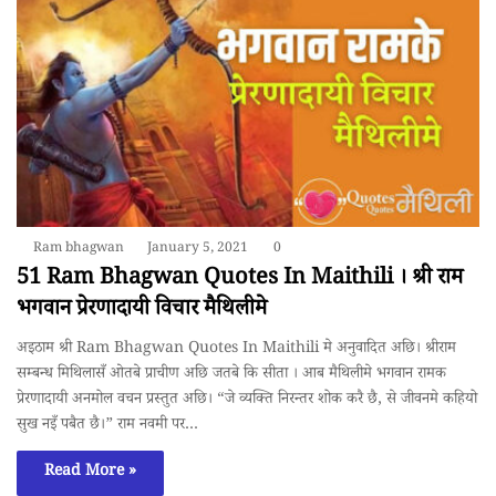
Ram bhagwan
January 5, 2021
0
51 Ram Bhagwan Quotes In Maithili । श्री राम
भगवान प्रेरणादायी विचार मैथिलीमे
अइठाम श्री Ram Bhagwan Quotes In Maithili मे अनुवादित अछि। श्रीराम
सम्बन्ध मिथिलासँ ओतबे प्राचीण अछि जतबे कि सीता । आब मैथिलीमे भगवान रामक
प्रेरणादायी अनमोल वचन प्रस्तुत अछि। “जे व्यक्ति निरन्तर शोक करै छै, से जीवनमे कहियो
सुख नइँ पबैत छै।” राम नवमी पर…
Read More »