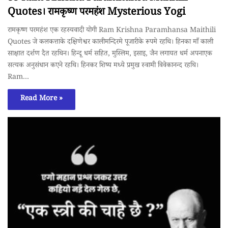
Quotes। रामकृष्ण परमहंश Mysterious Yogi
रामकृष्ण परमहंश एक रहस्यवादी योगी Ram Krishna Paramhansa Maithili
Quotes जे कलकत्ताके दक्षिणेश्वर कालीमन्दिरमे पूजारीके रूपमे रहथि। हिनका माँ काली
साक्षात दर्शण दैत रहथिन। हिन्दू धर्म सहित, मुस्लिम, इसाइ, जैन लगायत धर्म अपनाएक
सत्यक अनुसंधान कएने रहथि। हिनकर शिष्य मध्ये प्रमुख स्वामी विवेकानन्द रहथि।
Ram…
Read More »