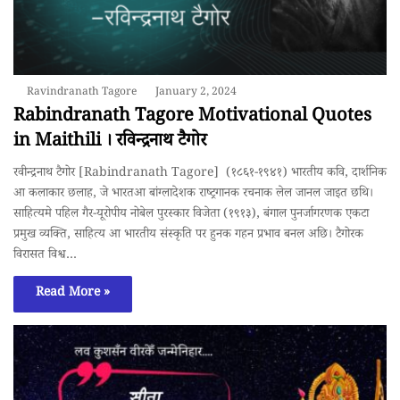
Ravindranath Tagore
January 2, 2024
Rabindranath Tagore Motivational Quotes
in Maithili । रविन्द्रनाथ टैगोर
रवीन्द्रनाथ टैगोर [Rabindranath Tagore] (१८६१-१९४१) भारतीय कवि, दार्शनिक
आ कलाकार छलाह, जे भारतआ बांग्लादेशक राष्ट्रगानक रचनाक लेल जानल जाइत छथि।
साहित्यमे पहिल गैर-यूरोपीय नोबेल पुरस्कार विजेता (१९१३), बंगाल पुनर्जागरणक एकटा
प्रमुख व्यक्ति, साहित्य आ भारतीय संस्कृति पर हुनक गहन प्रभाव बनल अछि। टैगोरक
विरासत विश्व…
Read More »