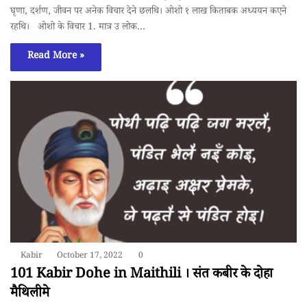
घृणा, दर्शण, जीवन पर अनेक विचार देने छलथि। ओशो १ लाख किताबक अध्ययन कएने
रहथि। ओशो के विचार 1. मात्र उ लोक…
Read More »
Kabir
October 17, 2022
0
101 Kabir Dohe in Maithili । संत कबीर के दाेहा
मैथिलीमे