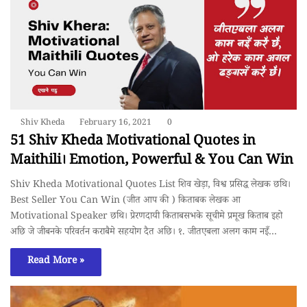
Shiv Kheda
February 16, 2021
0
51 Shiv Kheda Motivational Quotes in
Maithili। Emotion, Powerful & You Can Win
Shiv Kheda Motivational Quotes List शिव खेड़ा, विश्व प्रसिद्ध लेखक छथि।
Best Seller You Can Win (जीत आप की ) किताबक लेखक आ
Motivational Speaker छथि। प्रेरणदायी किताबसभके सूचीमे प्रमूख किताब इहो
अछि जे जीबनके परिवर्तन कराबैमे सहयोग दैत अछि। १. जीतएबला अलग काम नइँ…
Read More »