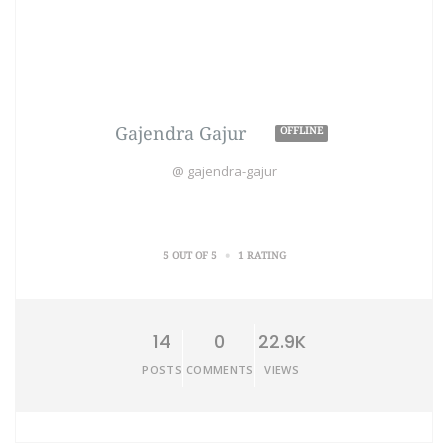
Gajendra Gajur
OFFLINE
@ gajendra-gajur
•
5 OUT OF 5
1 RATING
14
0
22.9K
POSTS
COMMENTS
VIEWS