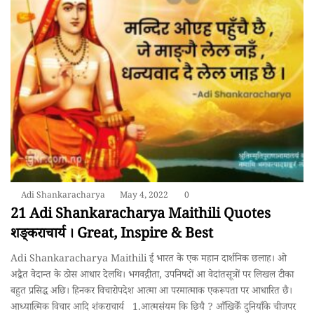
Adi Shankaracharya
May 4, 2022
0
21 Adi Shankaracharya Maithili Quotes
शङ्कराचार्य । Great, Inspire & Best
Adi Shankaracharya Maithili ई भारत के एक महान दार्शनिक छलाह। ओ
अद्वैत वेदान्त के ठोस आधार देलथि। भगवद्गीता, उपनिषदों आ वेदांतसूत्रों पर लिखल टीका
बहुत प्रसिद्ध अछि। हिनकर विचारोपदेश आत्मा आ परमात्माक एकरूपता पर आधारित छै।
आध्यात्मिक विचार आदि शंकराचार्य 1.आत्मसंयम कि छियै ? आँखिकेँ दुनियाँके चीजपर