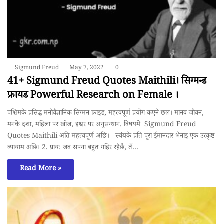
Sigmund Freud
May 7, 2022
0
41+ Sigmund Freud Quotes Maithili। सिग्मन्ड
फ्रायड Powerful Research on Female ।
पश्चिमके प्रसिद्ध मनोवैज्ञानिक सिग्मन फ्राइड, महत्वपूर्ण प्रयोग कएने छल। मानव जीवन,
मनके दशा, महिला पर खोज, इश्वर पर अनुसन्धान, विषयमे Sigmund Freud
Quotes Maithili अति महत्वपूर्ण अछि। स्वंयके प्रति पूरा ईमानदार भेनाइ एक उत्कृष्ट
व्यायाम अछि। 2. प्राय: जब सपना बहुत गहिर रहैछै, तँ…
Read More »