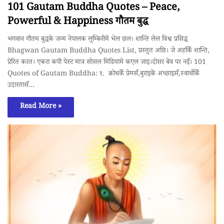
101 Gautam Buddha Quotes – Peace,
Powerful & Happiness गाैतम बुद्ध
भगवान गाैतम बुद्धके जन्म नेपालक लुम्बिनीमे भेल छल। शान्ति लेल विश्व प्रसिद्ध
Bhagwan Gautam Buddha Quotes List, प्रस्तुत अछि। जे अहाँकेँ शान्ति,
प्रेरित करत। एकरा कपी पेस्ट मात्र सोसल मिडियामे कएल जाइ।दोसर बेव पर नइँ। 101
Quotes of Gautam Buddha: १. क्रोधकेँ प्रेमसँ,बुराइकें अच्छाइसँ,स्वार्थीकेँ
उदारतासँ…
Read More »