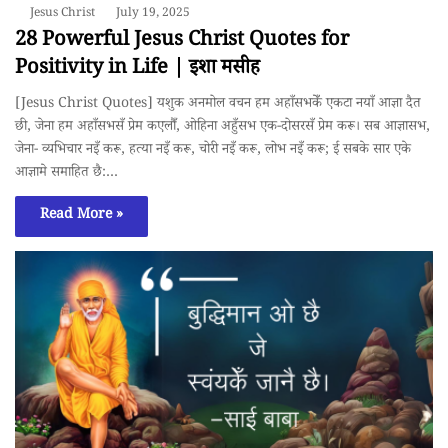
Jesus Christ
July 19, 2025
28 Powerful Jesus Christ Quotes for
Positivity in Life | इशा मसीह
[Jesus Christ Quotes] यशुक अनमोल वचन हम अहाँसभकेँ एकटा नयाँ आज्ञा दैत
छी, जेना हम अहाँसभसँ प्रेम कएलौँ, ओहिना अहुँसभ एक-दोसरसँ प्रेम करू। सब आज्ञासभ,
जेना- व्यभिचार नइँ करू, हत्या नइँ करू, चोरी नइँ करू, लोभ नइँ करू; ई सबके सार एके
आज्ञामे समाहित छै:…
Read More »