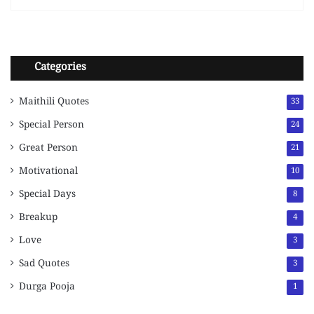
Categories
Maithili Quotes
33
Special Person
24
Great Person
21
Motivational
10
Special Days
8
Breakup
4
Love
3
Sad Quotes
3
Durga Pooja
1