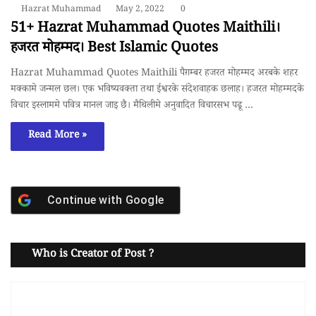
Hazrat Muhammad
May 2, 2022
0
51+ Hazrat Muhammad Quotes Maithili।
हजरत मोहम्मद। Best Islamic Quotes
Hazrat Muhammad Quotes Maithili पैग़म्बर हजरत मोहम्मद अरबके शहर
मक्कामे जन्मल छल। एक भविष्यवक्ता तथा ईश्वरके संदेशवाहक छलाह। हजरत मोहम्मदके
विचार इस्लाममे पवित्र मानल जाइ छै। मैथिलीमे अनुवादित विचारसभ पढू …
Read More »
Continue with
Google
Who is Creator of Post ?