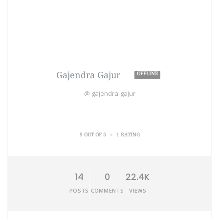
Gajendra Gajur
OFFLINE
@ gajendra-gajur
•
5 OUT OF 5
1 RATING
14
0
22.4K
POSTS
COMMENTS
VIEWS